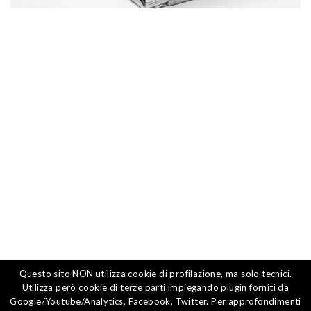
© 2018-2019 OPERO SRL | AGENZIA DI STAMPA |
Questo sito NON utilizza cookie di profilazione, ma solo tecnici.
Utilizza però cookie di terze parti impiegando plugin forniti da
P.IVA: 03379440237 |
PRIVACY POLICY
|
Google/Youtube/Analytics, Facebook, Twitter. Per approfondimenti