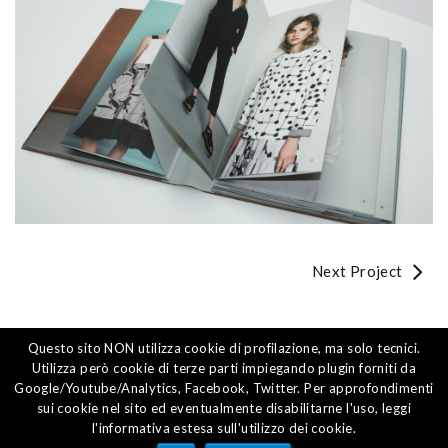
Next Project
Questo sito NON utilizza cookie di profilazione, ma solo tecnici.
© 2018-2019 OPERO SRL | AGENZIA DI STAMPA |
Utilizza però cookie di terze parti impiegando plugin forniti da
P.IVA: 03379440237 |
PRIVACY POLICY
|
Google/Youtube/Analytics, Facebook, Twitter. Per approfondimenti
sui cookie nel sito ed eventualmente disabilitarne l'uso, leggi
RATING DI LEGALITÀ
l'informativa estesa sull'utilizzo dei cookie.